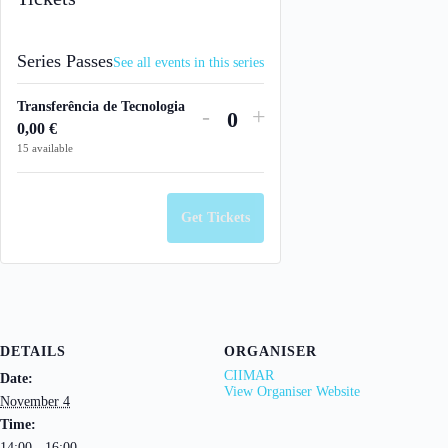
Series Passes
See all events in this series
Transferência de Tecnologia
Decrease
Increase
-
+
0,00
€
Q
ticket
ticket
15
available
u
quantity
quantity
a
for
for
n
Get Tickets
Transferência
Transferência
t
de
de
i
Tecnologia
Tecnologia
t
y
DETAILS
ORGANISER
CIIMAR
Date:
View Organiser Website
November 4
Time:
14:00 - 16:00